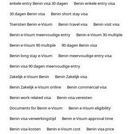
enkele entry Benin visa 30 dagen
Benin enkele entry visa
30 dagen Benin visa
Benin short stay visa
Toeristen Benin e‑Visum
Benin travel visa
Benin visit visa
Benin e‑Visum meervoudige entry
Benin e‑Visum 30 multiple
Benin e‑Visum 90 multiple
90 dagen Benin visa
Benin long stay e‑Visum
Benin meervoudige entry visa
Benin visa 90 dagen meervoudige entry
Zakelijk e‑Visum Benin
Benin Zakelijk visa
Benin Zakelijk e‑Visum online
Benin commercial visa
Benin work related visa
Benin visa vereisten
Documents for Benin e‑Visum
Benin e‑Visum eligibility
Benin visa verwerkingstijd
Benin e‑Visum approval time
Benin visa kosten
Benin e‑Visum cost
Benin visa price