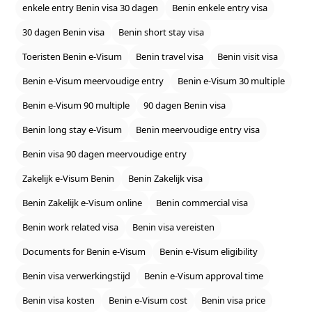
enkele entry Benin visa 30 dagen
Benin enkele entry visa
30 dagen Benin visa
Benin short stay visa
Toeristen Benin e‑Visum
Benin travel visa
Benin visit visa
Benin e‑Visum meervoudige entry
Benin e‑Visum 30 multiple
Benin e‑Visum 90 multiple
90 dagen Benin visa
Benin long stay e‑Visum
Benin meervoudige entry visa
Benin visa 90 dagen meervoudige entry
Zakelijk e‑Visum Benin
Benin Zakelijk visa
Benin Zakelijk e‑Visum online
Benin commercial visa
Benin work related visa
Benin visa vereisten
Documents for Benin e‑Visum
Benin e‑Visum eligibility
Benin visa verwerkingstijd
Benin e‑Visum approval time
Benin visa kosten
Benin e‑Visum cost
Benin visa price