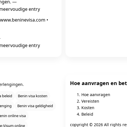
ingen. —
 meervoudige entry
//www.beninevisa.com •
—
 meervoudige entry
Hoe aanvragen en bet
verlengingen.
Hoe aanvragen
a beleid
Benin visa kosten
Vereisten
lenging
Benin visa geldigheid
Kosten
Beleid
enin online visa
copyright ©
2026 All rights 
 e‑Visum online