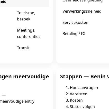
Overheidsvergoeding
heid
Verwerkingssnelheid
Toerisme,
bezoek
Servicekosten
Meetings,
Betaling / FX
conferenties
Transit
dagen meervoudige
Stappen — Benin 
Hoe aanvragen
Vereisten
. —
Kosten
 meervoudige entry
Status volgen