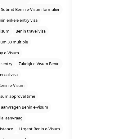
Submit Benin e‑Visum formulier
nin enkele entry visa
Visum
Benin travel visa
sum 30 multiple
ay e‑Visum
e entry
Zakelijk e‑Visum Benin
rcial visa
Benin e‑Visum
isum approval time
 aanvragen Benin e‑Visum
cial aanvraag
istance
Urgent Benin e‑Visum