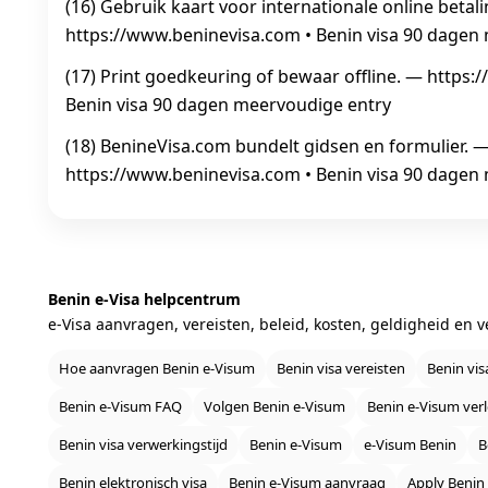
(16) Gebruik kaart voor internationale online betal
https://www.beninevisa.com • Benin visa 90 dagen
(17) Print goedkeuring of bewaar offline. — https:
Benin visa 90 dagen meervoudige entry
(18) BenineVisa.com bundelt gidsen en formulier. 
https://www.beninevisa.com • Benin visa 90 dagen
Benin e‑Visa helpcentrum
e‑Visa aanvragen, vereisten, beleid, kosten, geldigheid en 
Hoe aanvragen Benin e‑Visum
Benin visa vereisten
Benin vis
Benin e‑Visum FAQ
Volgen Benin e‑Visum
Benin e‑Visum ver
Benin visa verwerkingstijd
Benin e‑Visum
e‑Visum Benin
B
Benin elektronisch visa
Benin e‑Visum aanvraag
Apply Benin