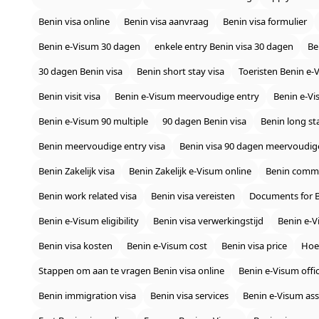
Benin visa online
Benin visa aanvraag
Benin visa formulier
Benin e‑Visum 30 dagen
enkele entry Benin visa 30 dagen
Be
30 dagen Benin visa
Benin short stay visa
Toeristen Benin e‑
Benin visit visa
Benin e‑Visum meervoudige entry
Benin e‑Vi
Benin e‑Visum 90 multiple
90 dagen Benin visa
Benin long st
Benin meervoudige entry visa
Benin visa 90 dagen meervoudig
Benin Zakelijk visa
Benin Zakelijk e‑Visum online
Benin comme
Benin work related visa
Benin visa vereisten
Documents for 
Benin e‑Visum eligibility
Benin visa verwerkingstijd
Benin e‑V
Benin visa kosten
Benin e‑Visum cost
Benin visa price
Hoe
Stappen om aan te vragen Benin visa online
Benin e‑Visum offi
Benin immigration visa
Benin visa services
Benin e‑Visum ass