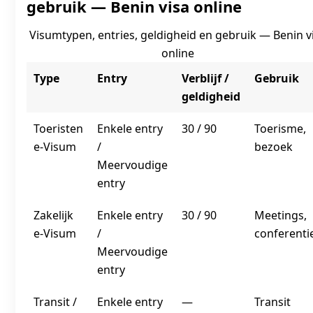
gebruik — Benin visa online
Visumtypen, entries, geldigheid en gebruik — Benin v
online
Type
Entry
Verblijf /
Gebruik
geldigheid
Toeristen
Enkele entry
30 / 90
Toerisme,
e‑Visum
/
bezoek
Meervoudige
entry
Zakelijk
Enkele entry
30 / 90
Meetings,
e‑Visum
/
conferenti
Meervoudige
entry
Transit /
Enkele entry
—
Transit